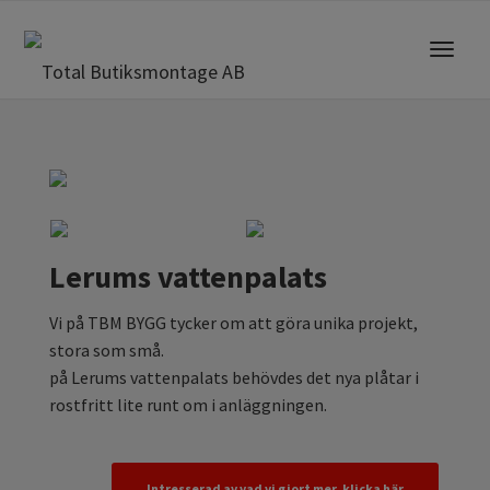
Toggle
navigat
Lerums vattenpalats
Vi på TBM BYGG tycker om att göra unika projekt,
stora som små.
på Lerums vattenpalats behövdes det nya plåtar i
rostfritt lite runt om i anläggningen.
Intresserad av vad vi gjort mer, klicka här