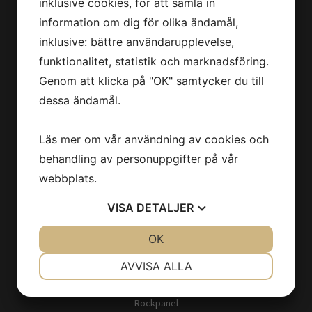
inklusive cookies, för att samla in
information om dig för olika ändamål,
inklusive: bättre användarupplevelse,
Start
funktionalitet, statistik och marknadsföring.
Om oss
Tjänster
Genom att klicka på "OK" samtycker du till
Projekt
dessa ändamål.
Kontakt
Integritetspolicy
Läs mer om vår användning av cookies och
Cookies
behandling av personuppgifter på vår
webbplats.
TJÄNSTER
VISA
DETALJER
Renovering
JA
NEJ
OK
JA
NEJ
Lokalanpassning
NÖDVÄNDIG
INSTÄLLNINGAR
AVVISA ALLA
Pool
Byggservice
JA
NEJ
JA
NEJ
Rockpanel
MARKNADSFÖRING
STATISTIK