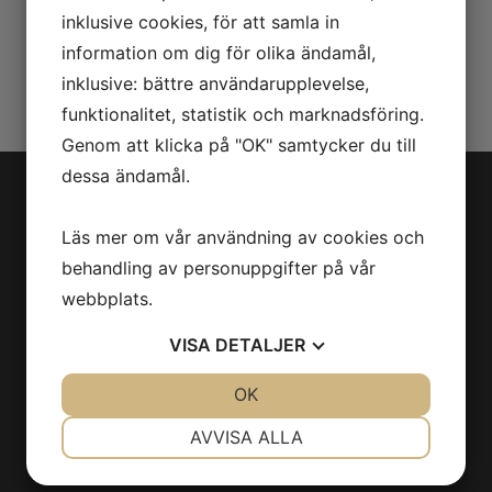
SKICKA
inklusive cookies, för att samla in
information om dig för olika ändamål,
inklusive: bättre användarupplevelse,
funktionalitet, statistik och marknadsföring.
Genom att klicka på "OK" samtycker du till
dessa ändamål.
Kontakta oss idag så
Läs mer om vår användning av cookies och
berättar vi mer!
behandling av personuppgifter på vår
webbplats.
VISA
DETALJER
KONTAKT
JA
NEJ
OK
JA
NEJ
NÖDVÄNDIG
INSTÄLLNINGAR
AVVISA ALLA
JA
NEJ
JA
NEJ