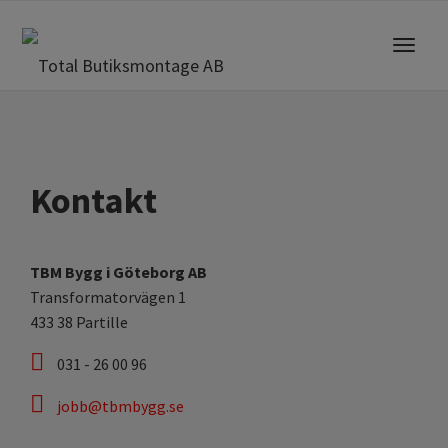
Toggle
navigat
Kontakt
TBM Bygg i Göteborg AB
Transformatorvägen 1
433 38 Partille
031 - 26 00 96
jobb@tbmbygg.se